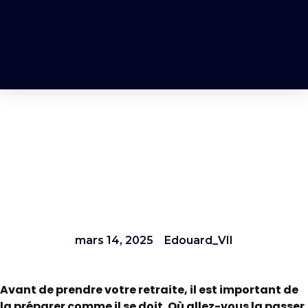
Les 6 principaux
atouts de la ville
de Menton pour
votre retraite
mars 14, 2025
Edouard_VII
Avant de prendre votre retraite, il est important de
la préparer comme il se doit. Où allez-vous la passer