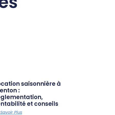
res
ocation saisonnière à
enton :
églementation,
ntabilité et conseils
 Savoir Plus