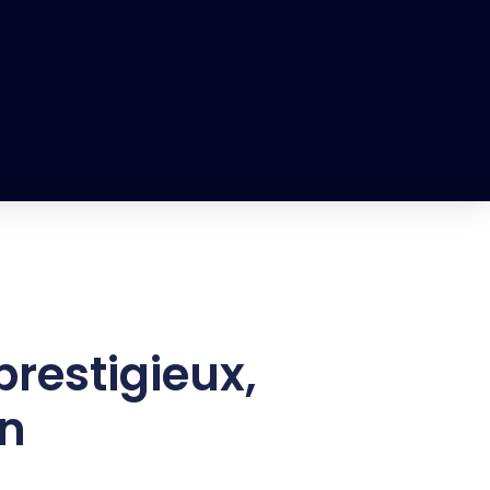
restigieux,
on